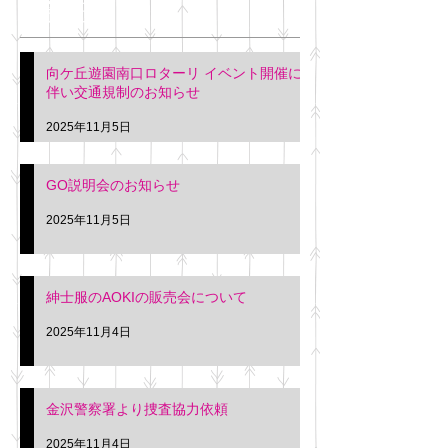
最新記事
会について
明日(11月6日)午後3時～5
階会議室にてGOの説明会
本日(11月4日)午前
向ケ丘遊園南口ロターリ イベント開催に
を行います。 神奈川個人
午後3時頃までの間
伴い交通規制のお知らせ
タクシー協同組合 専務 佐
休憩室で紳士服の販
久間
特別価格にて行いま
2025年11月5日
入希望の方は本日お
さい。 神奈川個人
GO説明会のお知らせ
ー協同組合 専務 佐
2025年11月5日
紳士服のAOKIの販売会について
2025年11月4日
金沢警察署より捜査協力依頼
2025年11月4日