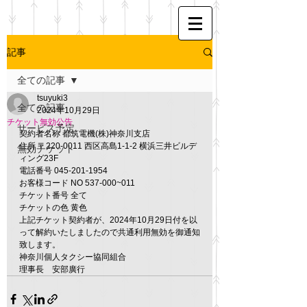
記事
全ての記事
tsuyuki3
全ての記事
2024年10月29日
チケット無効公告
サービス予定
契約者名称 都筑電機(株)神奈川支店
住所 〒220-0011 西区高島1-1-2 横浜三井ビルデ
無効チケット
ィング23F
電話番号 045-201-1954
お客様コード NO 537-000~011
チケット番号 全て
チケットの色 黄色
上記チケット契約者が、2024年10月29日付を以
って解約いたしましたので共通利用無効を御通知
致します。
神奈川個人タクシー協同組合
理事長　安部廣行