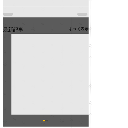
すべて表示
最新記事
GO説明会のお知らせ
紳士服のAOKI