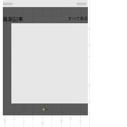
すべて表示
最新記事
GO説明会のお知らせ
紳士服のAOKI
最新記事
会について
明日(11月6日)午後3時～5