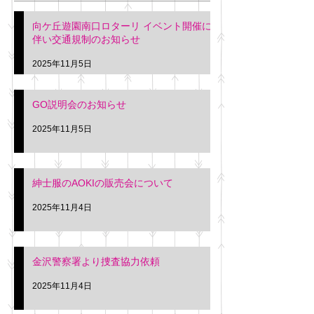
階会議室にてGOの説明会
本日(11月4日)午前
向ケ丘遊園南口ロターリ イベント開催に
を行います。 神奈川個人
午後3時頃までの間
伴い交通規制のお知らせ
タクシー協同組合 専務 佐
休憩室で紳士服の販
久間
特別価格にて行いま
2025年11月5日
入希望の方は本日お
さい。 神奈川個人
GO説明会のお知らせ
ー協同組合 専務 佐
2025年11月5日
紳士服のAOKIの販売会について
2025年11月4日
金沢警察署より捜査協力依頼
2025年11月4日