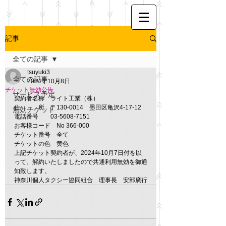
記事
全ての記事
tsuyuki3
全ての記事
2024年10月8日
チケット無効公告
サービス予定
契約者名称　ライト工業（株）
住　　　所　〒130-0014　墨田区亀沢4-17-12
無効チケット
電話番号　　03-5608-7151
お客様コード　No 366-000
チケット番号　全て
チケットの色　黄色
上記チケット契約者が、2024年10月7日付を以
って、解約いたしましたので共通利用無効を御通
知致します。
神奈川個人タクシー協同組合　理事長　安部廣行