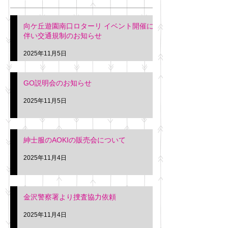
明日(11月6日)午後3時～5
階会議室にてGOの説明会
本日(11月4日)午前
向ケ丘遊園南口ロターリ イベント開催に
を行います。 神奈川個人
午後3時頃までの間
伴い交通規制のお知らせ
タクシー協同組合 専務 佐
休憩室で紳士服の販
久間
特別価格にて行いま
2025年11月5日
入希望の方は本日お
さい。 神奈川個人
GO説明会のお知らせ
ー協同組合 専務 佐
2025年11月5日
紳士服のAOKIの販売会について
2025年11月4日
金沢警察署より捜査協力依頼
2025年11月4日