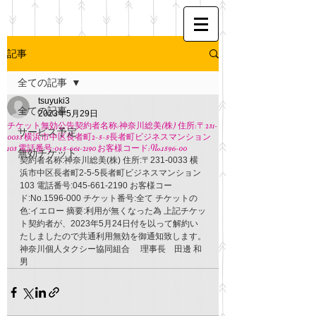
記事
全ての記事
tsuyuki3
全ての記事
2023年5月29日
チケット無効公告契約者名称:神奈川総美(株) 住所:〒231-
サービス予定
0033 横浜市中区長者町2-5-5長者町ビジネスマンション
103 電話番号:045-661-2190 お客様コード:No.1596-00
無効チケット
契約者名称:神奈川総美(株) 住所:〒231-0033 横
浜市中区長者町2-5-5長者町ビジネスマンション
103 電話番号:045-661-2190 お客様コー
ド:No.1596-000 チケット番号:全て チケットの
色:イエロー 摘要:利用が無くなった為 上記チケッ
ト契約者が、2023年5月24日付を以って解約い
たしましたので共通利用無効を御通知致します。
神奈川個人タクシー協同組合 　理事長　田邊 和
男