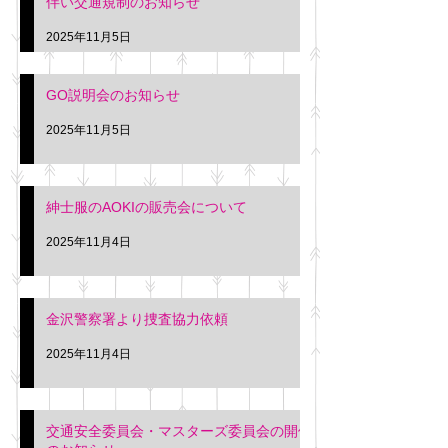
伴い交通規制のお知らせ
タクシー協同組合 専務 佐
休憩室で紳士服の販
久間
特別価格にて行いま
2025年11月5日
入希望の方は本日お
さい。 神奈川個人
GO説明会のお知らせ
ー協同組合 専務 佐
2025年11月5日
紳士服のAOKIの販売会について
2025年11月4日
金沢警察署より捜査協力依頼
2025年11月4日
交通安全委員会・マスターズ委員会の開催