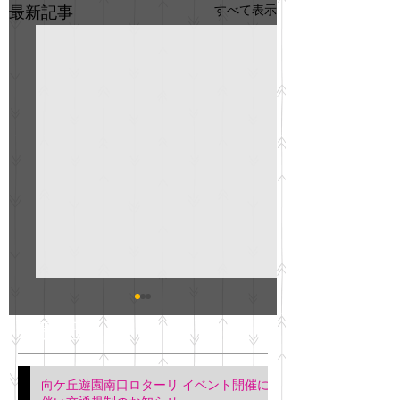
すべて表示
最新記事
GO説明会のお知らせ
紳士服のAOKI
最新記事
会について
明日(11月6日)午後3時～5
階会議室にてGOの説明会
本日(11月4日)午前
向ケ丘遊園南口ロターリ イベント開催に
を行います。 神奈川個人
午後3時頃までの間