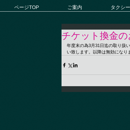
ページTOP
ご案内
タクシ
チケット換金の
年度末の為3月31日迄の取り扱
い致します。以降は無効になり