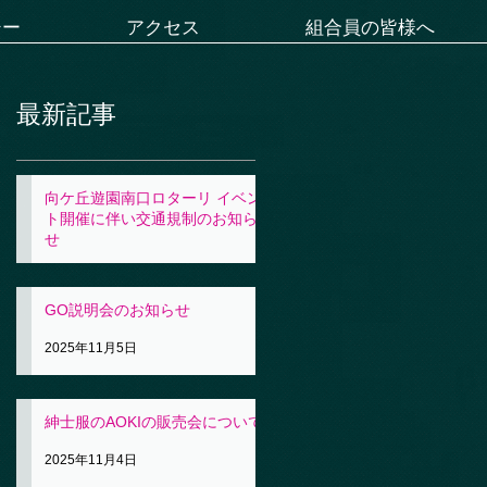
シー
アクセス
組合員の皆様へ
最新記事
向ケ丘遊園南口ロターリ イベン
ト開催に伴い交通規制のお知ら
せ
2025年11月5日
GO説明会のお知らせ
2025年11月5日
紳士服のAOKIの販売会について
2025年11月4日