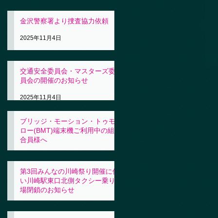
金沢警察署より捜査協力依頼
2025年11月4日
交通安全委員会・マスターズ委
員会の開催のお知らせ
2025年11月4日
ブリッジ・モーション・トゥモ
ロー(BMT)端末機ご利用中の組
合員様へ
2025年11月4日
第3回みんなの川崎祭り開催に伴
い川崎駅東口北側タクシー乗り
場閉鎖のお知らせ
2025年10月31日