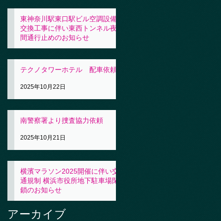
東神奈川駅東口駅ビル空調設備
交換工事に伴い東西トンネル夜
間通行止めのお知らせ
2025年10月23日
テクノタワーホテル 配車依頼
2025年10月22日
南警察署より捜査協力依頼
2025年10月21日
横濱マラソン2025開催に伴い交
通規制 横浜市役所地下駐車場閉
鎖のお知らせ
2025年10月21日
アーカイブ