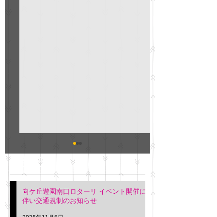
GO説明会のお知らせ
紳士服のAOKI
最新記事
会について
明日(11月6日)午後3時～5
階会議室にてGOの説明会
本日(11月4日)午前
向ケ丘遊園南口ロターリ イベント開催に
を行います。 神奈川個人
午後3時頃までの間
伴い交通規制のお知らせ
タクシー協同組合 専務 佐
休憩室で紳士服の販
久間
特別価格にて行いま