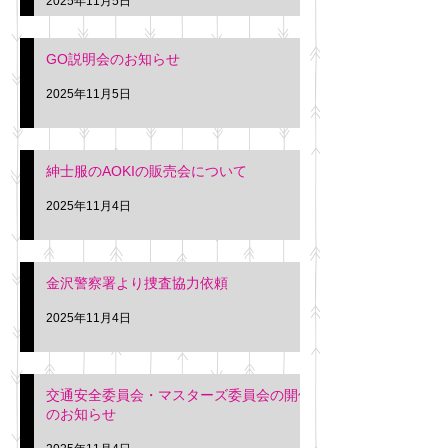
2025年11月5日
入希望の方は本日お
さい。 神奈川個人
GO説明会のお知らせ
ー協同組合 専務 佐
2025年11月5日
紳士服のAOKIの販売会について
2025年11月4日
金沢警察署より捜査協力依頼
2025年11月4日
交通安全委員会・マスターズ委員会の開催
のお知らせ