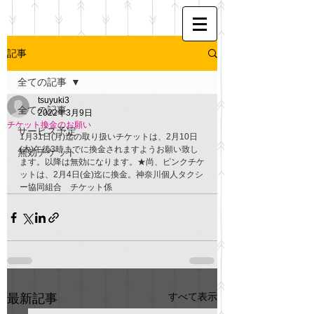
記事
全ての記事
tsuyuki3
全ての記事
2022年3月9日
チケット換金のお願い
サービス予定
1月31日(月)迄の取り扱いチケットは、2月10日
(木)午後3時までに換金されますようお願い致し
無効チケット
ます。以降は無効になります。★尚、ピンクチケ
ットは、2月4日(金)迄に換金。神奈川個人タクシ
ー協同組合　チケット係
すべて表示
最新記事