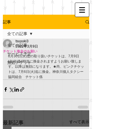
記事
全ての記事
tsuyuki3
全ての記事
2022年3月9日
チケット換金のお願い
サービス予定
6月30日(水)迄の取り扱いチケットは、7月9日
(金)午後4時迄に換金されますようお願い致しま
無効チケット
す。以降は無効になります。★尚、ピンクチケッ
トは、7月6日(火)迄に換金。神奈川個人タクシー
協同組合　チケット係
すべて表示
最新記事