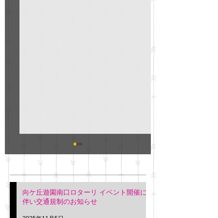
GO説明会のお知らせ
紳士服のAOKI
最新記事
会について
明日(11月6日)午後3時～5
階会議室にてGOの説明会
本日(11月4日)午前
向ケ丘遊園南口ロターリ イベント開催に
を行います。 神奈川個人
午後3時頃までの間
伴い交通規制のお知らせ
タクシー協同組合 専務 佐
休憩室で紳士服の販
久間
特別価格にて行いま