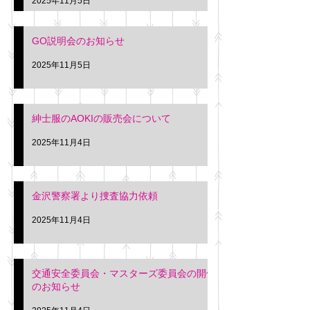
2025年11月5日
入希望の方は本日お
さい。 神奈川個人
GO説明会のお知らせ
ー協同組合 専務 佐
2025年11月5日
紳士服のAOKIの販売会について
2025年11月4日
金沢警察署より捜査協力依頼
2025年11月4日
交通安全委員会・マスターズ委員会の開催
のお知らせ