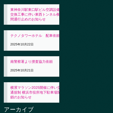
東神奈川駅東口駅ビル空調設備
交換工事に伴い東西トンネル夜
間通行止めのお知らせ
2025年10月23日
テクノタワーホテル 配車依頼
2025年10月22日
南警察署より捜査協力依頼
2025年10月21日
横濱マラソン2025開催に伴い交
通規制 横浜市役所地下駐車場閉
鎖のお知らせ
2025年10月21日
アーカイブ