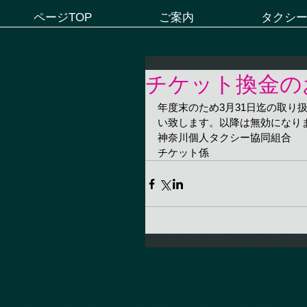
ページTOP
ご案内
タクシ
チケット換金の
年度末のため3月31日迄の取り
い致します。以降は無効になり
神奈川個人タクシー協同組合　
チケット係