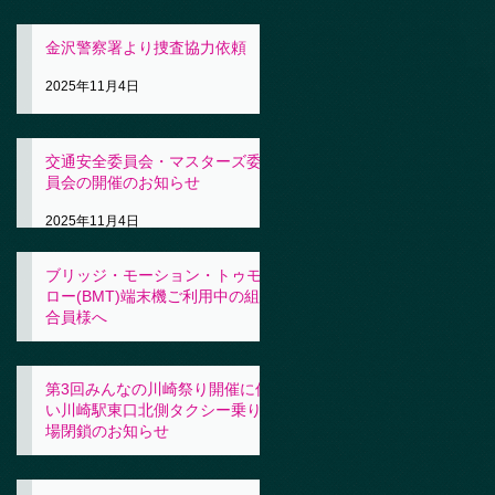
金沢警察署より捜査協力依頼
2025年11月4日
交通安全委員会・マスターズ委
員会の開催のお知らせ
2025年11月4日
ブリッジ・モーション・トゥモ
ロー(BMT)端末機ご利用中の組
合員様へ
2025年11月4日
第3回みんなの川崎祭り開催に伴
い川崎駅東口北側タクシー乗り
場閉鎖のお知らせ
2025年10月31日