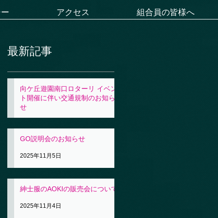
シー
アクセス
組合員の皆様へ
最新記事
向ケ丘遊園南口ロターリ イベン
ト開催に伴い交通規制のお知ら
せ
2025年11月5日
GO説明会のお知らせ
2025年11月5日
紳士服のAOKIの販売会について
2025年11月4日