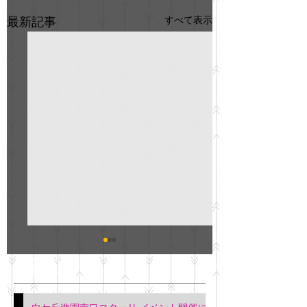
すべて表示
最新記事
GO説明会のお知らせ
紳士服のAOKI
最新記事
会について
明日(11月6日)午後3時～5
階会議室にてGOの説明会
本日(11月4日)午前