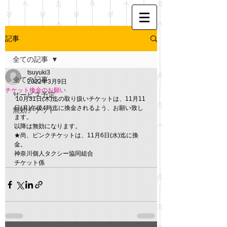
記事
全ての記事
tsuyuki3
全ての記事
2022年3月9日
チケット換金のお願い
サービス予定
 10月31日(木)迄の取り扱いチケットは、11月11
日(月)午後4時迄に換金されるよう、お願い致し
無効チケット
ます。
以降は無効になります。
★尚、ピンクチケットは、11月6日(水)迄に換
金。
神奈川個人タクシー協同組合　
チケット係 