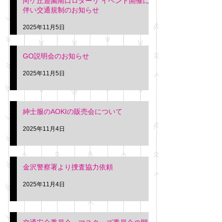
向ケ丘遊園南口ロターリ イベント開催に
を行います。 神奈川個人
午後3時頃までの間
伴い交通規制のお知らせ
タクシー協同組合 専務 佐
休憩室で紳士服の販
久間
特別価格にて行いま
2025年11月5日
入希望の方は本日お
さい。 神奈川個人
GO説明会のお知らせ
ー協同組合 専務 佐
2025年11月5日
紳士服のAOKIの販売会について
2025年11月4日
金沢警察署より捜査協力依頼
2025年11月4日