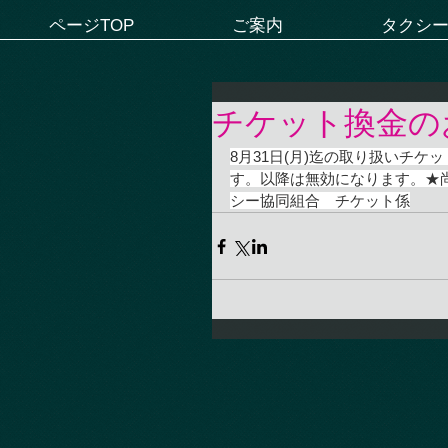
ページTOP
ご案内
タクシ
チケット換金の
8月31日(月)迄の取り扱いチケ
す。以降は無効になります。★尚
シー協同組合　チケット係