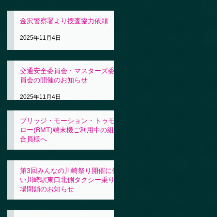
金沢警察署より捜査協力依頼
2025年11月4日
交通安全委員会・マスターズ委
員会の開催のお知らせ
2025年11月4日
ブリッジ・モーション・トゥモ
ロー(BMT)端末機ご利用中の組
合員様へ
2025年11月4日
第3回みんなの川崎祭り開催に伴
い川崎駅東口北側タクシー乗り
場閉鎖のお知らせ
2025年10月31日