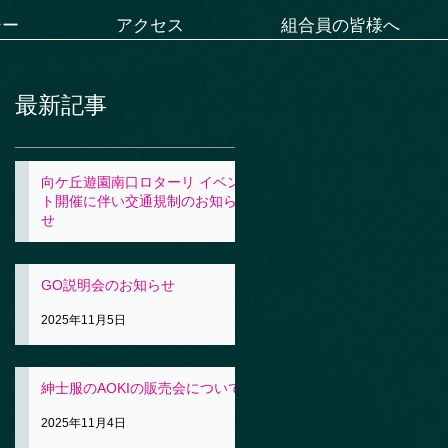
シー
アクセス
組合員の皆様へ
最新記事
向ケ丘遊園南口ロターリ イベン
ト開催に伴い交通規制のお知ら
せ
2025年11月5日
GO説明会のお知らせ
2025年11月5日
紳士服のAOKIの販売会について
2025年11月4日