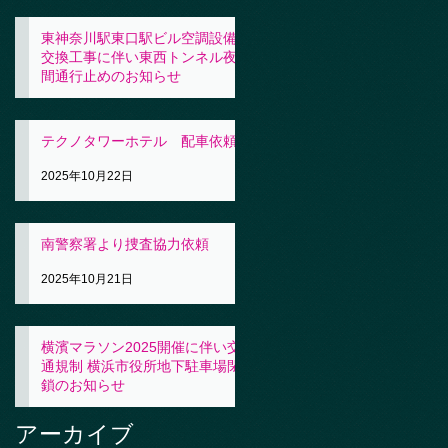
東神奈川駅東口駅ビル空調設備
交換工事に伴い東西トンネル夜
間通行止めのお知らせ
2025年10月23日
テクノタワーホテル 配車依頼
2025年10月22日
南警察署より捜査協力依頼
2025年10月21日
横濱マラソン2025開催に伴い交
通規制 横浜市役所地下駐車場閉
鎖のお知らせ
2025年10月21日
アーカイブ