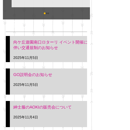
GO説明会のお知らせ
紳士服のAOKI
最新記事
会について
明日(11月6日)午後3時～5
階会議室にてGOの説明会
本日(11月4日)午前
向ケ丘遊園南口ロターリ イベント開催に
を行います。 神奈川個人
午後3時頃までの間
伴い交通規制のお知らせ
タクシー協同組合 専務 佐
休憩室で紳士服の販
久間
特別価格にて行いま
2025年11月5日
入希望の方は本日お
さい。 神奈川個人
GO説明会のお知らせ
ー協同組合 専務 佐
2025年11月5日
紳士服のAOKIの販売会について
2025年11月4日