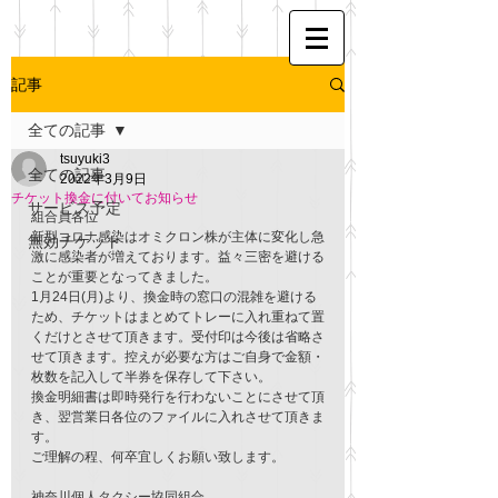
記事
全ての記事
tsuyuki3
全ての記事
2022年3月9日
チケット換金に付いてお知らせ
サービス予定
組合員各位
新型コロナ感染はオミクロン株が主体に変化し急
無効チケット
激に感染者が増えております。益々三密を避ける
ことが重要となってきました。
1月24日(月)より、換金時の窓口の混雑を避ける
ため、チケットはまとめてトレーに入れ重ねて置
くだけとさせて頂きます。受付印は今後は省略さ
せて頂きます。控えが必要な方はご自身で金額・
枚数を記入して半券を保存して下さい。
換金明細書は即時発行を行わないことにさせて頂
き、翌営業日各位のファイルに入れさせて頂きま
す。
ご理解の程、何卒宜しくお願い致します。
神奈川個人タクシー協同組合