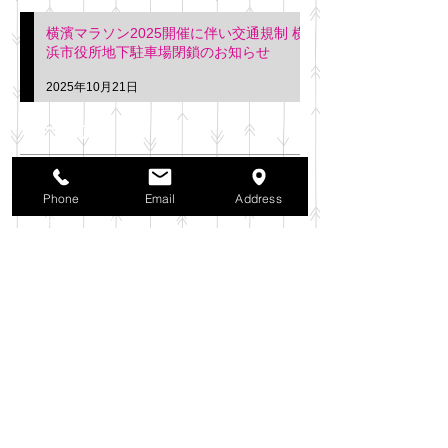
横濱マラソン2025開催に伴い交通規制 横
浜市役所地下駐車場閉鎖のお知らせ
2025年10月21日
アーカイブ
2025年11月
（6）
6件の記事
Phone
Email
Address
2025年10月
（42）
42件の記事
2025年9月
（38）
38件の記事
2025年8月
（35）
35件の記事
2025年7月
（42）
42件の記事
2025年6月
（3）
3件の記事
2025年5月
（42）
42件の記事
2025年4月
（40）
40件の記事
2025年3月
（27）
27件の記事
2025年2月
（26）
26件の記事
2025年1月
（44）
44件の記事
2024年12月
（37）
37件の記事
2024年11月
（37）
37件の記事