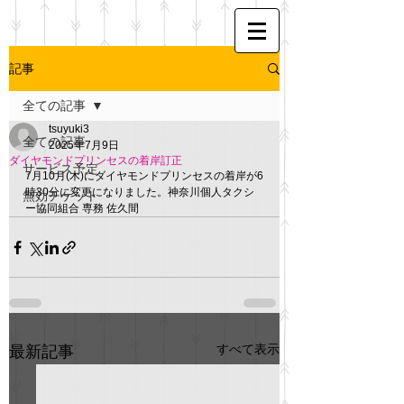
記事
全ての記事
tsuyuki3
全ての記事
2025年7月9日
ダイヤモンドプリンセスの着岸訂正
サービス予定
7月10月(木)にダイヤモンドプリンセスの着岸が6
時30分に変更になりました。神奈川個人タクシ
無効チケット
ー協同組合 専務 佐久間
すべて表示
最新記事