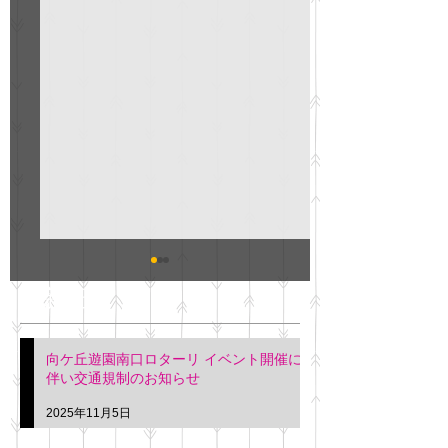
GO説明会のお知らせ
紳士服のAOKI
最新記事
会について
明日(11月6日)午後3時～5
階会議室にてGOの説明会
本日(11月4日)午前
向ケ丘遊園南口ロターリ イベント開催に
を行います。 神奈川個人
午後3時頃までの間
伴い交通規制のお知らせ
タクシー協同組合 専務 佐
休憩室で紳士服の販
久間
特別価格にて行いま
2025年11月5日
入希望の方は本日お