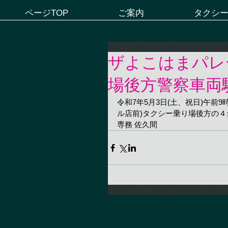
ページTOP
ご案内
タクシ
ザよこはまパレ
場後方警察車両
令和7年5月3日(土、祝日)午前
ル店前)タクシー乗り場後方の４
専務 佐久間