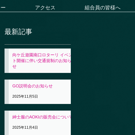
シー
アクセス
組合員の皆様へ
最新記事
向ケ丘遊園南口ロターリ イベン
ト開催に伴い交通規制のお知ら
せ
2025年11月5日
GO説明会のお知らせ
2025年11月5日
紳士服のAOKIの販売会について
2025年11月4日