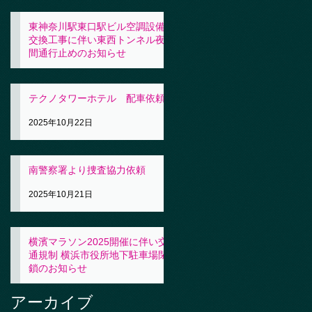
東神奈川駅東口駅ビル空調設備
交換工事に伴い東西トンネル夜
間通行止めのお知らせ
2025年10月23日
テクノタワーホテル 配車依頼
2025年10月22日
南警察署より捜査協力依頼
2025年10月21日
横濱マラソン2025開催に伴い交
通規制 横浜市役所地下駐車場閉
鎖のお知らせ
2025年10月21日
アーカイブ