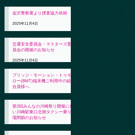
金沢警察署より捜査協力依頼
2025年11月4日
交通安全委員会・マスターズ委
員会の開催のお知らせ
2025年11月4日
ブリッジ・モーション・トゥモ
ロー(BMT)端末機ご利用中の組
合員様へ
2025年11月4日
第3回みんなの川崎祭り開催に伴
い川崎駅東口北側タクシー乗り
場閉鎖のお知らせ
2025年10月31日