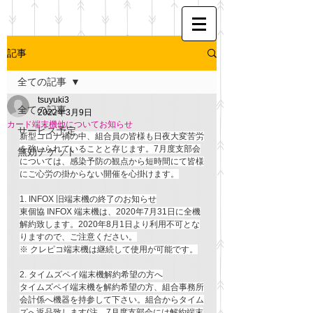
記事
全ての記事
tsuyuki3
全ての記事
2022年3月9日
カード端末機他についてお知らせ
サービス予定
新型コロナ禍の中、組合員の皆様も日夜大変苦労
を強いられていることと存じます。7月度支部会
無効チケット
については、感染予防の観点から短時間にて皆様
にご心労の掛からない開催を心掛けます。
1. INFOX 旧端末機の終了のお知らせ
東個協 INFOX 端末機は、2020年7月31日に全機
解約致します。2020年8月1日より利用不可とな
りますので、ご注意ください。
※ クレピコ端末機は継続して使用が可能です。
2. タイムズペイ端末機解約希望の方へ
タイムズペイ端末機を解約希望の方、組合事務所
会計係へ機器を持参して下さい。組合からタイム
ズへ返品致します(注、7月度支部会には解約端末