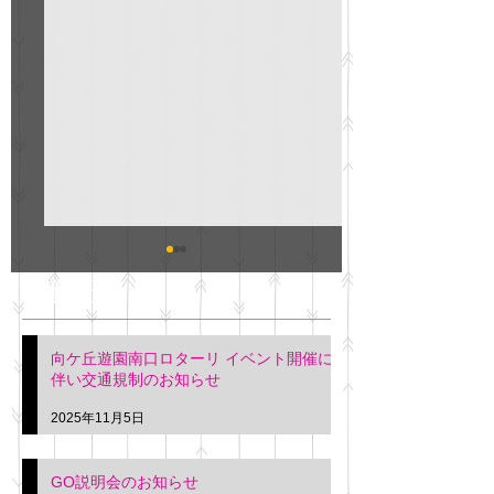
GO説明会のお知らせ
紳士服のAOKI
最新記事
会について
明日(11月6日)午後3時～5
階会議室にてGOの説明会
本日(11月4日)午前
向ケ丘遊園南口ロターリ イベント開催に
を行います。 神奈川個人
午後3時頃までの間
伴い交通規制のお知らせ
タクシー協同組合 専務 佐
休憩室で紳士服の販
久間
特別価格にて行いま
2025年11月5日
入希望の方は本日お
さい。 神奈川個人
GO説明会のお知らせ