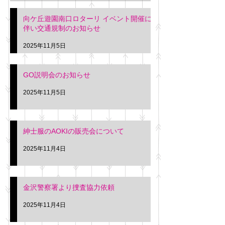
階会議室にてGOの説明会
本日(11月4日)午前
向ケ丘遊園南口ロターリ イベント開催に
を行います。 神奈川個人
午後3時頃までの間
伴い交通規制のお知らせ
タクシー協同組合 専務 佐
休憩室で紳士服の販
久間
特別価格にて行いま
2025年11月5日
入希望の方は本日お
さい。 神奈川個人
GO説明会のお知らせ
ー協同組合 専務 佐
2025年11月5日
紳士服のAOKIの販売会について
2025年11月4日
金沢警察署より捜査協力依頼
2025年11月4日