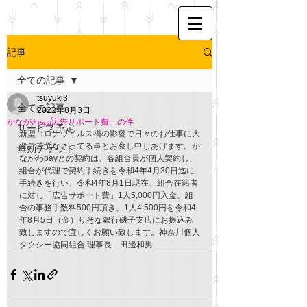
記事
全ての記事
tsuyuki3
全ての記事
2022年8月3日
かながわpay[広告サポート費」の件
サービス予定
新型コロナウイルス禍の影響で日々のお仕事に大
変ご苦労なさってる事とお察し申しあげます。か
無効チケット
ながわpayとの契約は、各組合員が個人契約し、
組合が代理で契約手続きを令和4年4月30日迄に
手続きを行い、令和4年8月1日現在、組合在籍者
に対し「広告サポート費」1人5,000円入金、組
合の事務手数料500円頂き、1人4,500円を令和4
年8月5日（金）りそな銀行磯子支店にお振込み
致しますので宜しくお願い致します。神奈川個人
タクシー協同組合 理事長　田邊和男