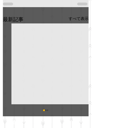
すべて表示
最新記事
GO説明会のお知らせ
紳士服のAOKI
最新記事
会について
明日(11月6日)午後3時～5